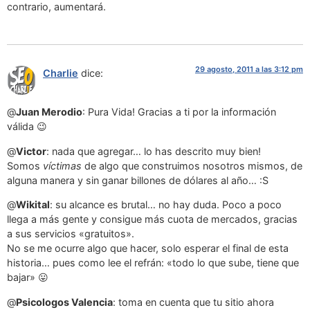
contrario, aumentará.
29 agosto, 2011 a las 3:12 pm
Charlie
dice:
@
Juan Merodio
: Pura Vida! Gracias a ti por la información
válida 😉
@
Victor
: nada que agregar… lo has descrito muy bien!
Somos
víctimas
de algo que construimos nosotros mismos, de
alguna manera y sin ganar billones de dólares al año… :S
@
Wikital
: su alcance es brutal… no hay duda. Poco a poco
llega a más gente y consigue más cuota de mercados, gracias
a sus servicios «gratuitos».
No se me ocurre algo que hacer, solo esperar el final de esta
historia… pues como lee el refrán: «todo lo que sube, tiene que
bajar» 😛
@
Psicologos Valencia
: toma en cuenta que tu sitio ahora