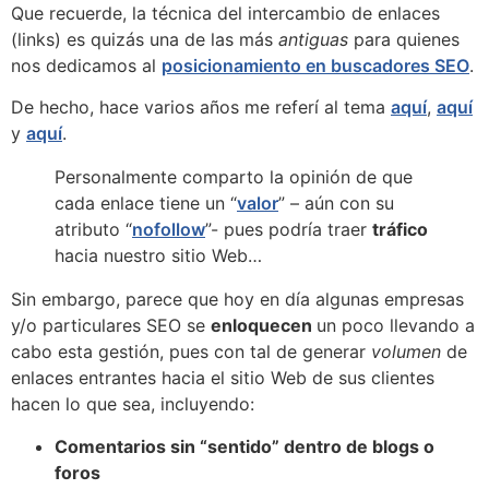
Que recuerde, la técnica del intercambio de enlaces
(links) es quizás una de las más
antiguas
para quienes
nos dedicamos al
posicionamiento en buscadores SEO
.
De hecho, hace varios años me referí al tema
aquí
,
aquí
y
aquí
.
Personalmente comparto la opinión de que
cada enlace tiene un “
valor
” – aún con su
atributo “
nofollow
”- pues podría traer
tráfico
hacia nuestro sitio Web…
Sin embargo, parece que hoy en día algunas empresas
y/o particulares SEO se
enloquecen
un poco llevando a
cabo esta gestión, pues con tal de generar
volumen
de
enlaces entrantes hacia el sitio Web de sus clientes
hacen lo que sea, incluyendo:
Comentarios sin “sentido” dentro de blogs o
foros