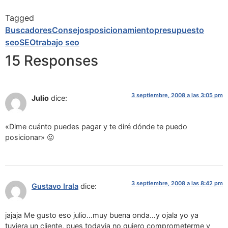
Tagged
Buscadores
Consejos
posicionamiento
presupuesto
seo
SEO
trabajo seo
15 Responses
3 septiembre, 2008 a las 3:05 pm
Julio
dice:
«Dime cuánto puedes pagar y te diré dónde te puedo
posicionar» 😛
3 septiembre, 2008 a las 8:42 pm
Gustavo Irala
dice:
jajaja Me gusto eso julio…muy buena onda…y ojala yo ya
tuviera un cliente, pues todavia no quiero comprometerme y